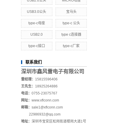
USB2.0公头
MICRO母座
USB3.0公头
宝马头
type-c母座
type-c 公头
USB2.0
type c连接器
type-c接口
type-c厂家
联系我们
深圳市鑫风雷电子有限公司
雷经理：
15815596406
王先生：
18925264886
电话：
0755-23075767
网址：
www.xflconn.com
邮箱：
sale1@xflconn.com
22986932@qq.com
地址：
深圳市宝安区松岗街道楼岗大道1号