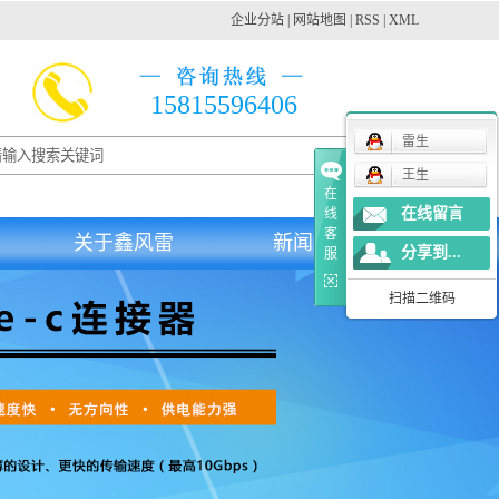
企业分站
|
网站地图
|
RSS
|
XML
15815596406
雷生
王生
在
在线留言
线
客
关于鑫风雷
新闻资讯
分享到...
服
扫描二维码